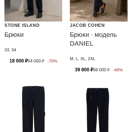
STONE ISLAND
JACOB COHEN
Брюки
Брюки · модель
DANIEL
33, 34
M, L, XL, 2XL
18 000
₽
64 000
₽
-70%
39 800
₽
68 000
₽
-40%