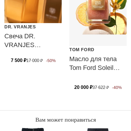
DR. VRANJES
Свеча DR.
VRANJES
TOM FORD
CANDELA OUD
Масло для тела
7 500
₽
17 000
₽
-50%
NOBILE 200 гр
Tom Ford Soleil
Blanc Brulant
Shimmering Body
20 000
₽
37 622
₽
-40%
Oil Rose Gold 100
мл
Вам может понравиться