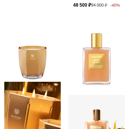
48 500
₽
94 000
₽
-40%