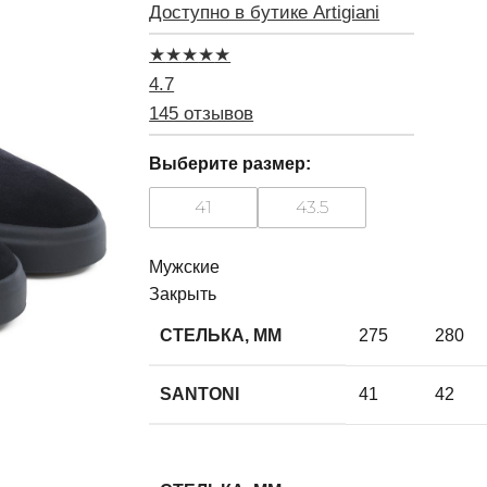
Доступно в бутике Artigiani
★
★
★
★
★
4.7
145 отзывов
Выберите размер:
41
43.5
Мужские
Закрыть
СТЕЛЬКА, ММ
275
280
SANTONI
41
42