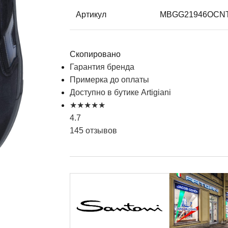
Артикул
MBGG21946OCN
Скопировано
Гарантия бренда
Примерка до оплаты
Доступно в бутике Artigiani
★
★
★
★
★
4.7
145 отзывов