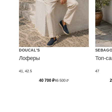
DOUCAL'S
SEBAG
Лоферы
Топ-с
41, 42.5
47
40 700
₽
46 500
₽
2