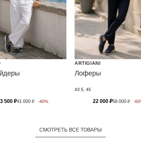
O
ARTIGIANI
айдеры
Лоферы
43.5, 45
3 500
₽
41 000
₽
22 000
₽
58 000
₽
-40%
-6
СМОТРЕТЬ ВСЕ ТОВАРЫ