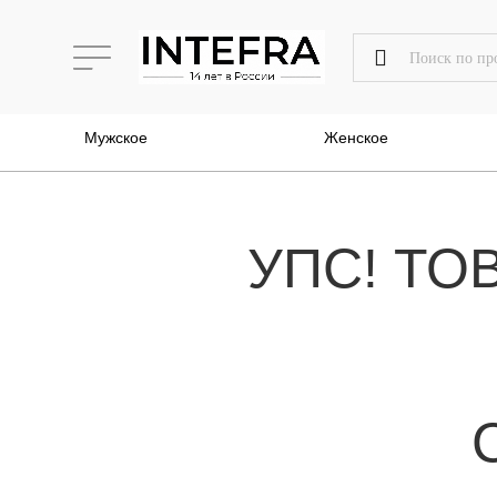
Мужское
Женское
УПС! ТО