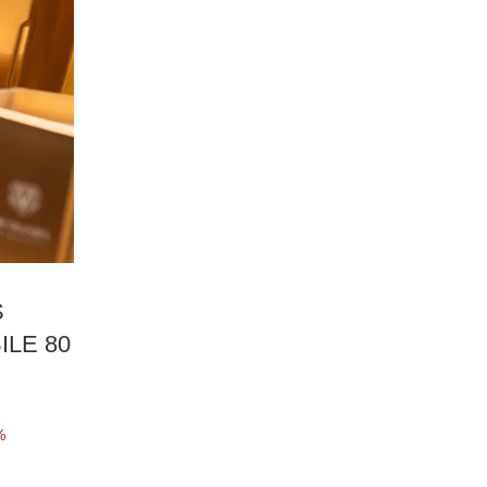
S
LE 80
%