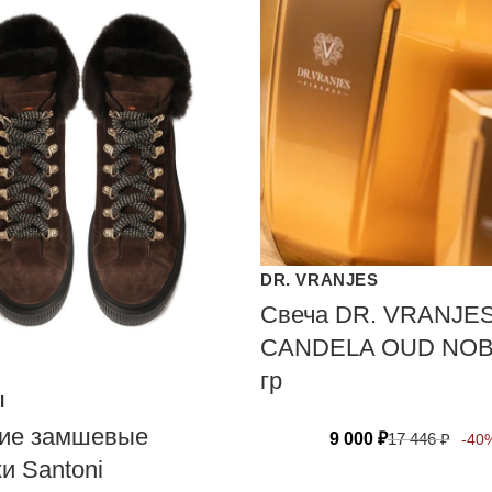
DR. VRANJES
Свеча DR. VRANJE
CANDELA OUD NOBI
гр
I
ие замшевые
9 000
₽
17 446
₽
-40
и Santoni