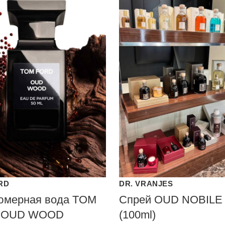
RD
DR. VRANJES
мерная вода TOM
Спрей OUD NOBILE
 OUD WOOD
(100ml)