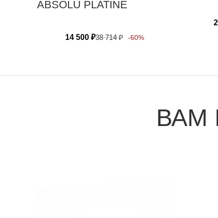
ABSOLU PLATINE
2
14 500
₽
38 714
₽
-60%
ВАМ