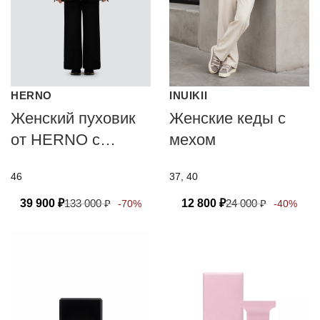
HERNO
INUIKII
Женский пуховик
Женские кеды с
от HERNO с
мехом
технологией PRO-
46
37, 40
METEO
39 900
₽
133 000
₽
12 800
₽
24 000
₽
-70%
-40%