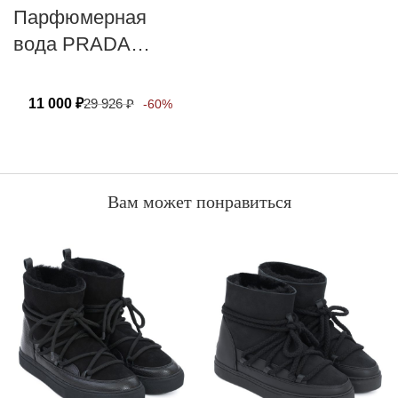
Парфюмерная
вода PRADA
PARADOXE
VIRTUAL FLOWER
11 000
₽
29 926
₽
-60%
Вам может понравиться