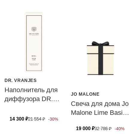
DR. VRANJES
Наполнитель для
JO MALONE
диффузора DR.
Свеча для дома Jo
VRANJES
Malone Lime Basil
FIRENZE SPEZIE
14 300
₽
21 554
₽
-30%
& Mandarin 200г
RARE
19 000
₽
32 786
₽
-40%