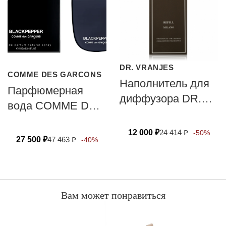
DR. VRANJES
COMME DES GARCONS
Наполнитель для
Парфюмерная
диффузора DR.
вода COMME DES
VRANJES
GARCONS BLACK
FIRENZE MILANO
12 000
₽
24 414
₽
-50%
PEPPER
27 500
₽
47 463
₽
-40%
Вам может понравиться