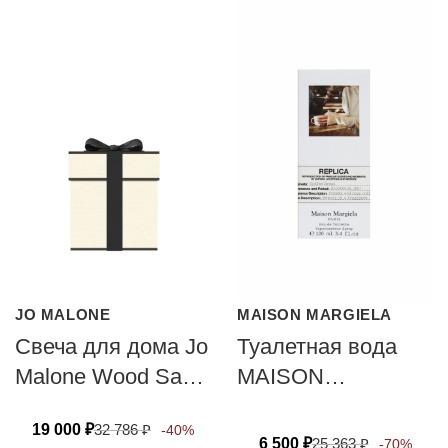
JO MALONE
MAISON MARGIELA
Свеча для дома Jo
Туалетная вода
Malone Wood Sage
MAISON
& Sea Salt 200г
MARGIELA
19 000
₽
32 786
₽
-40%
COFFEE BREAK
6 500
₽
25 363
₽
-70%