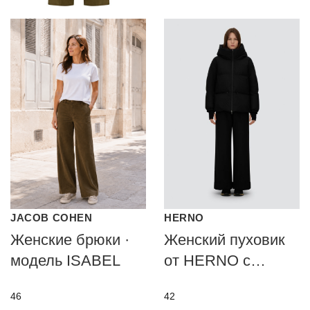
JACOB COHEN
HERNO
Женские брюки ·
Женский пуховик
модель ISABEL
от HERNO с
технологией PRO-
46
42
METEO