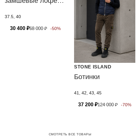
замшевые лоферы
с мехом Santoni
37.5, 40
30 400
₽
68 000
₽
-50%
STONE ISLAND
Ботинки
41, 42, 43, 45
37 200
₽
124 000
₽
-70%
СМОТРЕТЬ ВСЕ ТОВАРЫ