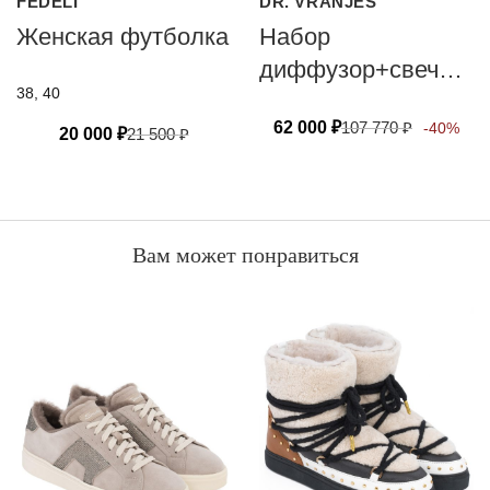
FEDELI
DR. VRANJES
Женская футболка
Набор
диффузор+свеча
38, 40
DR. VRANJES
62 000
₽
107 770
₽
-40%
FIRENZE Rosso
20 000
₽
21 500
₽
Nobile 500 мл+500
гр
Вам может понравиться