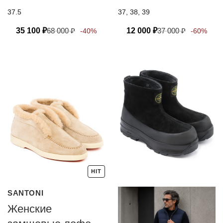
мехом Santoni
37.5
37, 38, 39
35 100
₽
68 000
₽
12 000
₽
37 000
₽
-40%
-60%
HIT
SANTONI
Женские