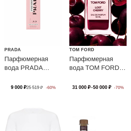
PRADA
TOM FORD
Парфюмерная
Парфюмерная
вода PRADA
вода TOM FORD
PARADOXE
LOST CHERRY
VIRTUAL FLOWER
9 000
₽
25 519
₽
31 000
₽
–
50 000
₽
-60%
-70%
флакон-рефил