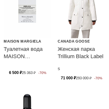
MAISON MARGIELA
CANADA GOOSE
Туалетная вода
Женская парка
MAISON
Trillium Black Label
MARGIELA
S
COFFEE BREAK
6 500
₽
25 363
₽
-70%
71 000
₽
293 000
₽
-70%