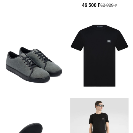
46 500
₽
63 000
₽