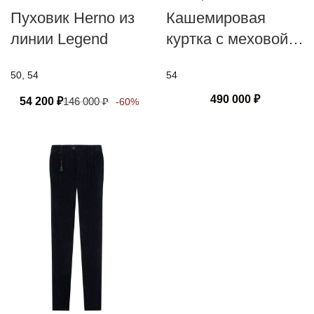
Пуховик Herno из
Кашемировая
линии Legend
куртка с меховой
отделкой
50, 54
54
490 000
₽
54 200
₽
146 000
₽
-60%