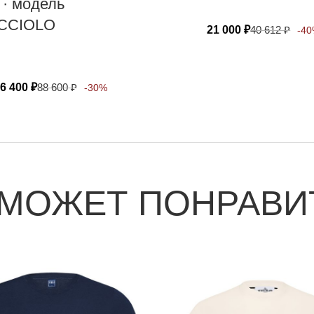
 · модель
CCIOLO
21 000
₽
40 612
₽
-4
6 400
₽
88 600
₽
-30%
 МОЖЕТ ПОНРАВИ