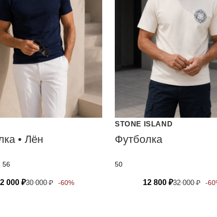
STONE ISLAND
ка • Лён
Футболка
, 56
50
2 000
₽
30 000
₽
12 800
₽
32 000
₽
-60%
-6