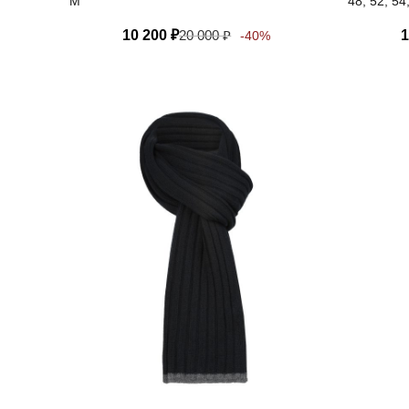
M
48, 52, 54
10 200
₽
20 000
₽
1
-40%