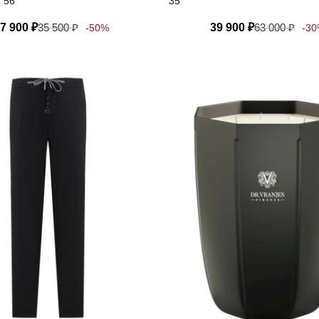
, 56
35
7 900
₽
35 500
₽
39 900
₽
63 000
₽
-50%
-3