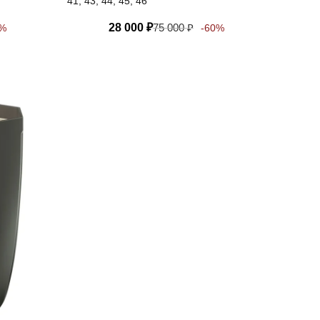
41, 43, 44, 45, 46
28 000
₽
75 000
₽
0%
-60%