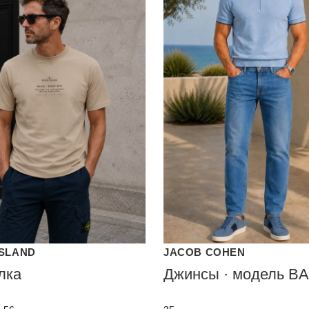
ISLAND
JACOB COHEN
лка
Джинсы · модель B