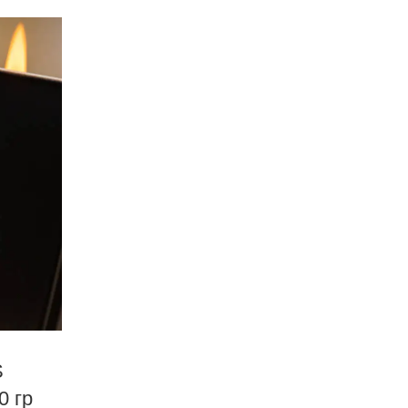
S
 гр