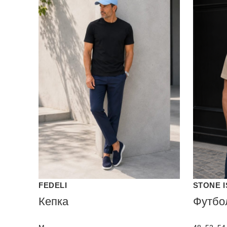
FEDELI
STONE 
Кепка
Футбо