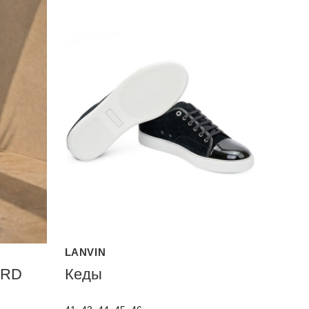
LANVIN
ARD
Кеды