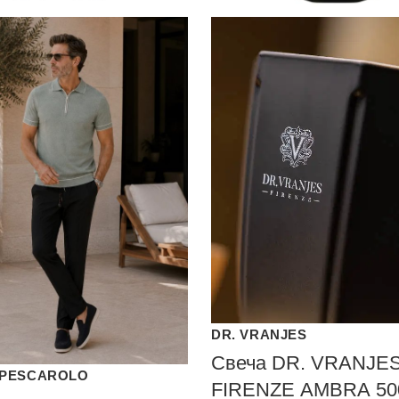
DR. VRANJES
Свеча DR. VRANJE
PESCAROLO
FIRENZE АМВRА 500