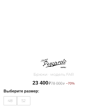
Брюки · модель FAR
23 400
₽
78 000
−70%
₽
Выберите размер:
48
52