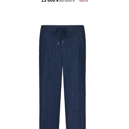
13 800
₽
30 000
₽
-50%