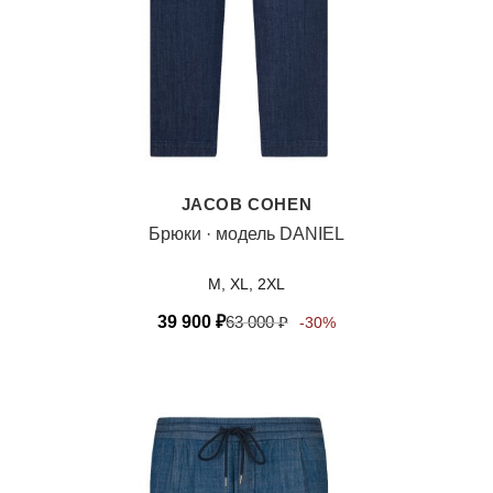
JACOB COHEN
Брюки · модель DANIEL
M, XL, 2XL
39 900
₽
63 000
₽
-30%