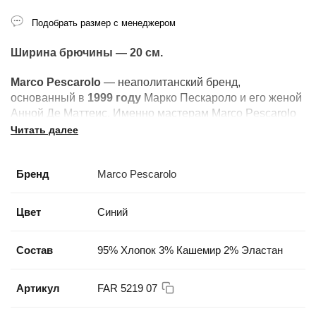
Подобрать размер с менеджером
Ширина брючины — 20 см.
Marco Pescarolo
— неаполитанский бренд,
основанный в
1999 году
Марко Пескароло и его женой
Анной Де Маттеис. Именно мастерам Marco Pescarolo
доверяет пошив своих брюк легендарный
Читать далее
дом
KITON
— один из символов итальянской высокой
моды. Фирменный знак бренда
Бренд
Marco Pescarolo
—
маска
Пульчинеллы
на лейбле, отсылающая к
театральному наследию Неаполя.
Цвет
Синий
Состав
95% Хлопок 3% Кашемир 2% Эластан
Артикул
FAR 5219 07