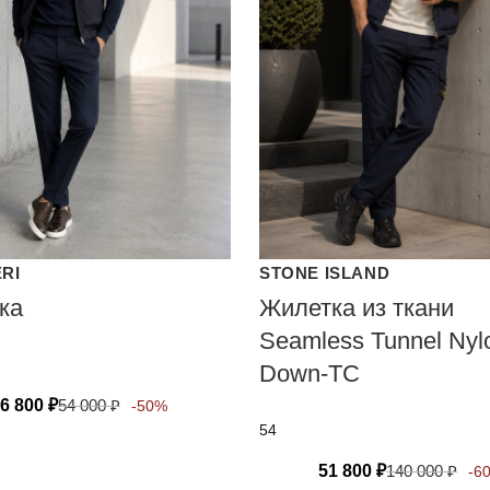
ERI
STONE ISLAND
ка
Жилетка из ткани
Seamless Tunnel Nyl
Down-TC
6 800
₽
54 000
₽
-50%
54
51 800
₽
140 000
₽
-6