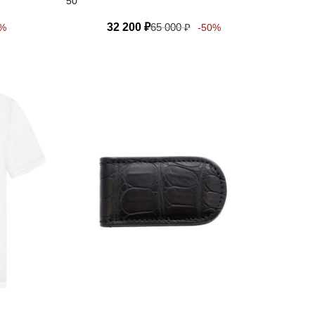
50
32 200
₽
65 000
₽
0%
-50%