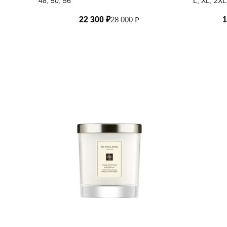
48, 50, 56
L, XL, 2XL
22 300
₽
28 000
₽
1