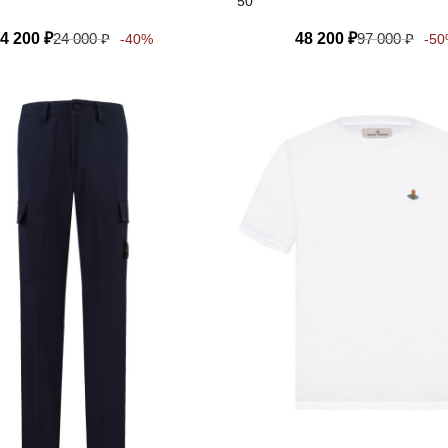
50
4 200
₽
24 000
₽
48 200
₽
97 000
₽
-40%
-5