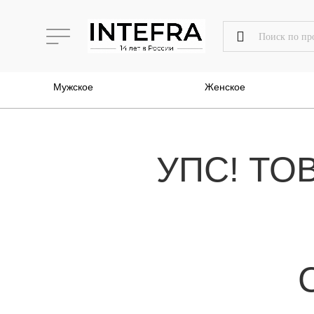
Мужское
Женское
УПС! ТО