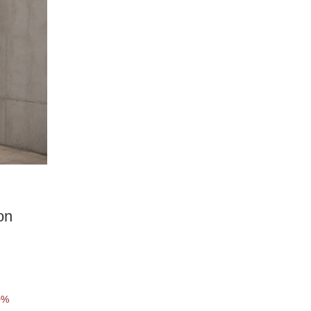
on
0%