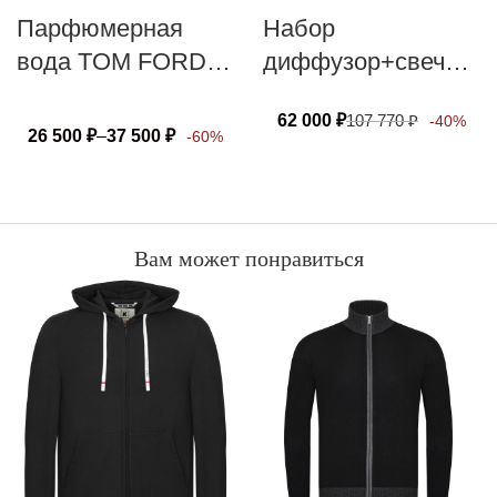
Парфюмерная
Набор
вода TOM FORD
диффузор+свеча
GREY VETIVER
DR. VRANJES
62 000
₽
107 770
₽
-40%
FIRENZE Rosso
26 500
₽
–
37 500
₽
-60%
Nobile 500 мл+500
гр
Вам может понравиться