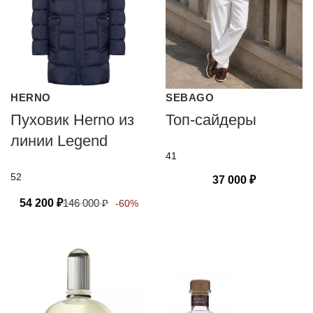
HERNO
SEBAGO
Пуховик Herno из
Топ-сайдеры
линии Legend
41
52
37 000
₽
54 200
₽
146 000
₽
-60%