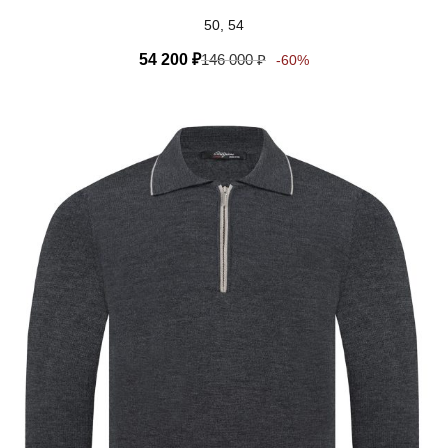
50, 54
54 200
₽
146 000
₽
-60%