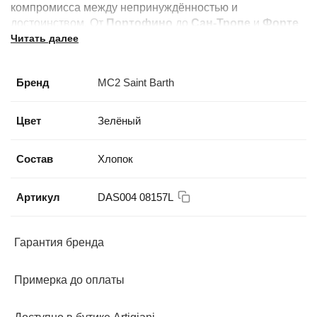
компромисса между непринуждённостью и
достоинством. От
Портофино
до
Сан-Тропе
и
Форте
Читать далее
дей Марми
: это бренд лучших летних курортов.
Бренд
MC2 Saint Barth
Цвет
Зелёный
Состав
Хлопок
Артикул
DAS004 08157L
Гарантия бренда
Примерка до оплаты