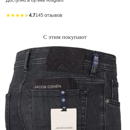
Доступно в бутике Artigiani
★
★
★
★
★
4.7
145 отзывов
С этим покупают