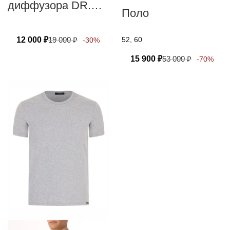
диффузора DR.
Поло
VRANJES
FIRENZE ROSA
12 000
₽
19 000
₽
52, 60
-30%
TABACCO
15 900
₽
53 000
₽
-70%