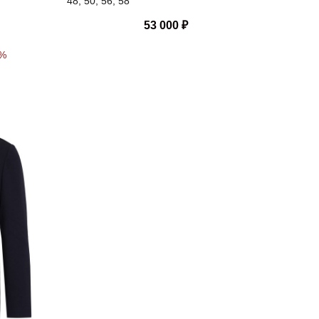
48, 50, 56, 58
53 000
₽
0%