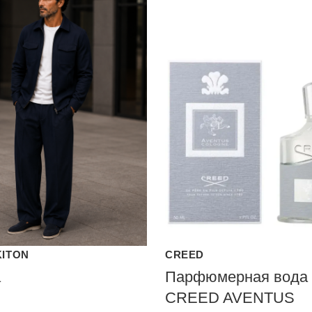
KITON
CREED
а
Парфюмерная вода
CREED AVENTUS