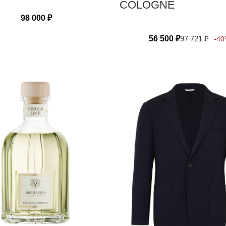
COLOGNE
98 000
₽
56 500
₽
97 721
₽
-4