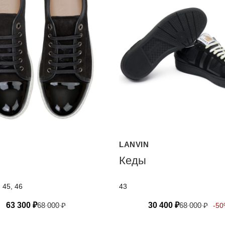
LANVIN
Кеды
, 45, 46
43
63 300
₽
68 000
₽
30 400
₽
68 000
₽
-5