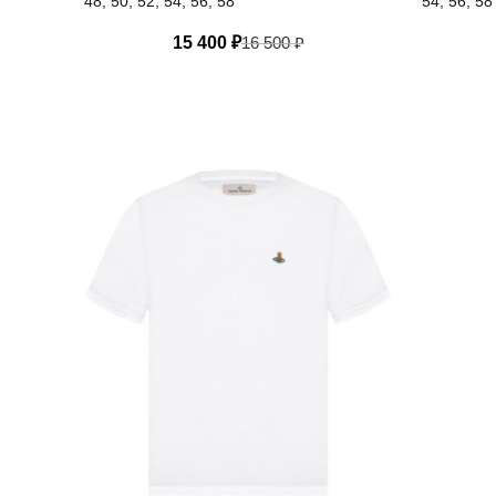
48, 50, 52, 54, 56, 58
54, 56, 58
15 400
₽
16 500
₽