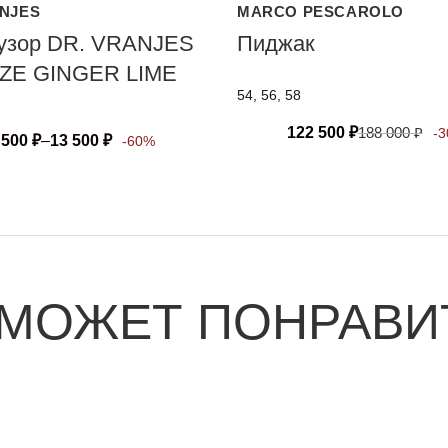
ANJES
MARCO PESCAROLO
зор DR. VRANJES
Пиджак
ZE GINGER LIME
54, 56, 58
122 500
₽
188 000
₽
-
 500
₽
–
13 500
₽
-60%
 МОЖЕТ ПОНРАВИ