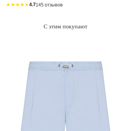
★
★
★
★
★
4.7
145 отзывов
С этим покупают