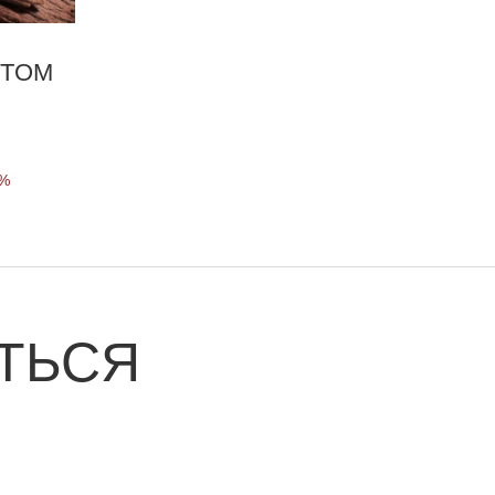
 TOM
0%
ТЬСЯ