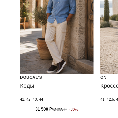
DOUCAL'S
ON
Кеды
Кроссо
41, 42, 43, 44
41, 42.5, 
31 500
₽
48 000
₽
-30%