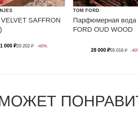
ANJES
TOM FORD
 VELVET SAFFRON
Парфюмерная вода
)
FORD OUD WOOD
1 000
₽
20 202
₽
-40%
28 000
₽
55 016
₽
-4
 МОЖЕТ ПОНРАВИ