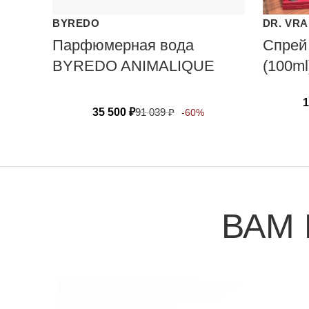
BYREDO
DR. VR
Парфюмерная вода
Спрей
BYREDO ANIMALIQUE
(100ml
1
35 500
₽
91 039
₽
-60%
ВАМ