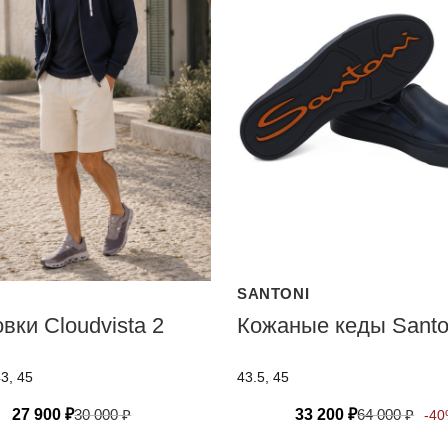
SANTONI
вки Cloudvista 2
Кожаные кеды Santo
43, 45
43.5, 45
27 900
₽
30 000
₽
33 200
₽
64 000
₽
-4