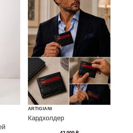
ARTIGIANI
Кардхолдер
ей
42 000
₽