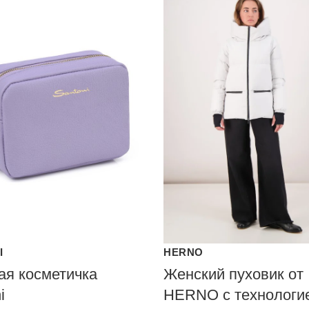
I
HERNO
ая косметичка
Женский пуховик от
i
HERNO с технологи