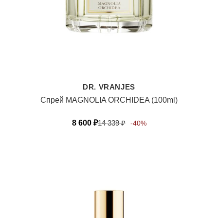
DR. VRANJES
Спрей MAGNOLIA ORCHIDEA (100ml)
8 600
₽
14 339
₽
-40%