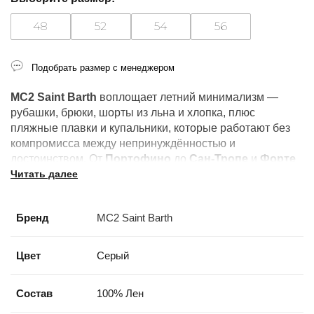
48
52
54
56
Подобрать размер с менеджером
MC2 Saint Barth
воплощает летний минимализм —
рубашки, брюки, шорты из льна и хлопка, плюс
пляжные плавки и купальники, которые работают без
компромисса между непринуждённостью и
достоинством. От
Портофино
до
Сан-Тропе
и
Форте
Читать далее
дей Марми
: это бренд лучших летних курортов.
Бренд
MC2 Saint Barth
Цвет
Серый
Состав
100% Лен