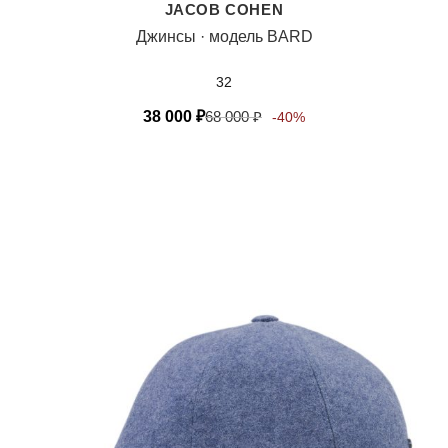
JACOB COHEN
Джинсы · модель BARD
32
38 000
₽
68 000
₽
-40%