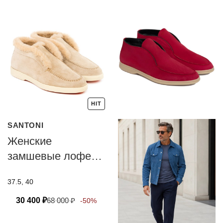
HIT
SANTONI
Женские
замшевые лоферы
с мехом Santoni
37.5, 40
30 400
₽
68 000
₽
-50%