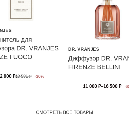
ANJES
нитель для
зора DR. VRANJES
DR. VRANJES
NZE FUOCO
Диффузор DR. VRA
FIRENZE BELLINI
2 900
₽
19 591
₽
-30%
11 000
₽
–
16 500
₽
-6
СМОТРЕТЬ ВСЕ ТОВАРЫ