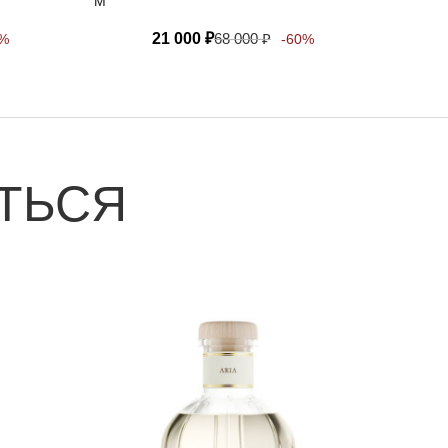
M
21 000
₽
68 000
₽
0%
-60%
ТЬСЯ