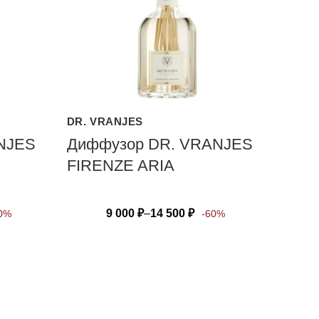
DR. VRANJES
NJES
Диффузор DR. VRANJES
FIRENZE ARIA
9 000
₽
–
14 500
₽
0%
-60%