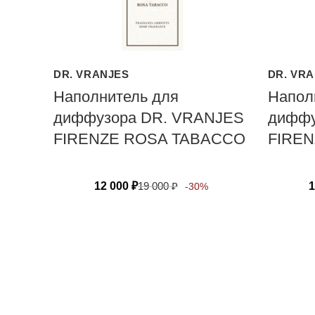
DR. VRANJES
DR. VR
Наполнитель для
Напол
диффузора DR. VRANJES
диффу
FIRENZE ROSA TABACCO
FIRE
12 000
₽
19 000
₽
1
-30%