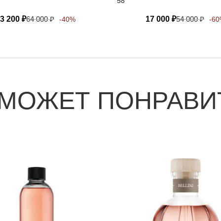
58
3 200
₽
64 000
₽
17 000
₽
54 000
₽
-40%
-6
 МОЖЕТ ПОНРАВИ