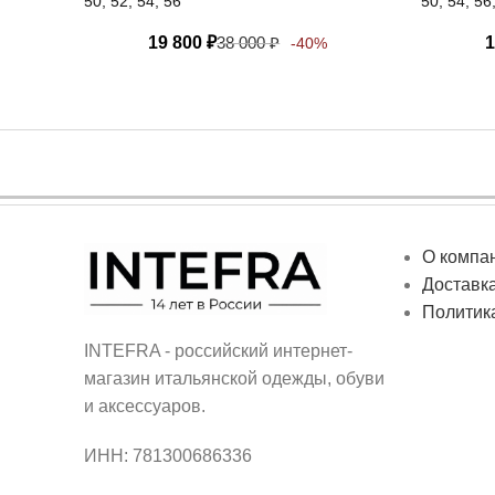
50, 52, 54, 56
50, 54, 56
19 800
₽
38 000
₽
1
-40%
О компа
Доставка
Политик
INTEFRA - российский интернет-
магазин итальянской одежды, обуви
и аксессуаров.
ИНН: 781300686336