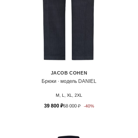
JACOB COHEN
Брюки · модель DANIEL
M, L, XL, 2XL
39 800
₽
68 000
₽
-40%