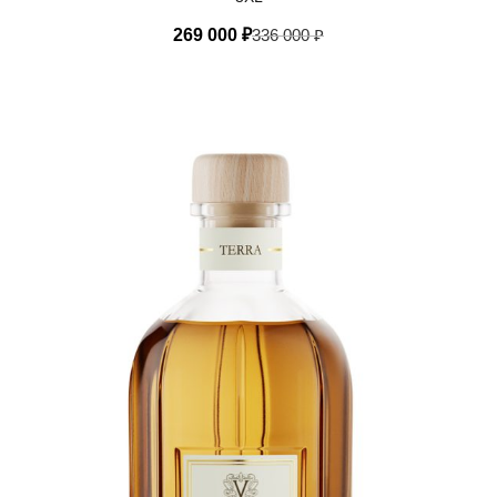
269 000
₽
336 000
₽