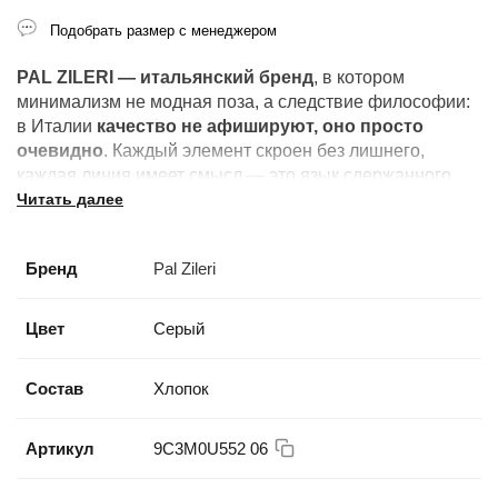
Подобрать размер с менеджером
PAL ZILERI — итальянский бренд
, в котором
минимализм не модная поза, а следствие философии:
в Италии
качество не афишируют, оно просто
очевидно
. Каждый элемент скроен без лишнего,
каждая линия имеет смысл — это язык сдержанного
Читать далее
мастерства.
Бренд
Pal Zileri
Цвет
Серый
Состав
Хлопок
Артикул
9C3M0U552 06