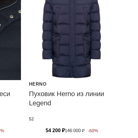
HERNO
еси
Пуховик Herno из линии
Legend
52
54 200
₽
146 000
₽
0%
-60%