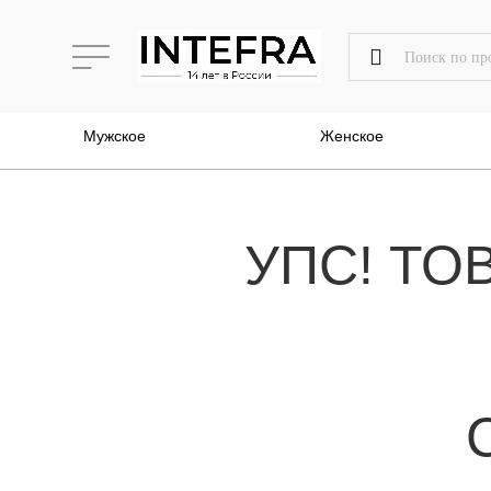
Мужское
Женское
УПС! ТО