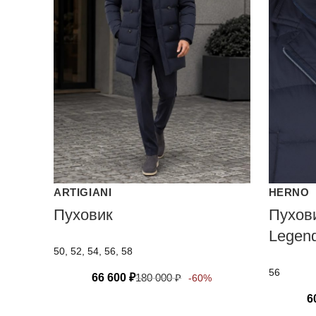
ARTIGIANI
HERNO
Пуховик
Пухови
Legen
50, 52, 54, 56, 58
56
66 600
₽
180 000
₽
-60%
6