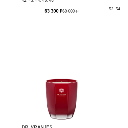
42, 43, 44, 45, 46
52, 54
63 300
₽
68 000
₽
DR. VRANJES