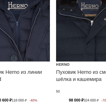
HERNO
к Herno из линии
Пуховик Herno из см
d
шёлка и кашемира
50
0 600
₽
118 000
₽
98 000
₽
324 000
₽
-40%
-7