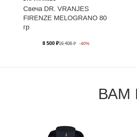
Свеча DR. VRANJES
FIRENZE MELOGRANO 80
гр
8 500
₽
16 406
₽
-40%
ВАМ