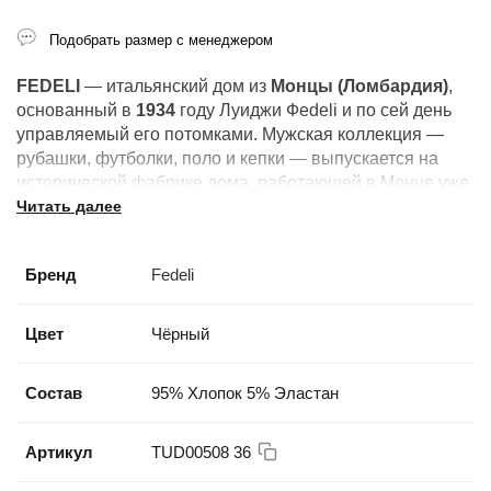
Подобрать размер с менеджером
FEDELI
— итальянский дом из
Монцы (Ломбардия)
,
основанный в
1934
году Луиджи Феdeli и по сей день
управляемый его потомками. Мужская коллекция —
рубашки, футболки, поло и кепки — выпускается на
исторической фабрике дома, работающей в Монце уже
Читать далее
более девяноста лет.
Бренд
Fedeli
Цвет
Чёрный
Состав
95% Хлопок 5% Эластан
Артикул
TUD00508 36