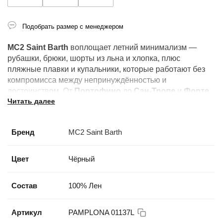
Подобрать размер с менеджером
MC2 Saint Barth
воплощает летний минимализм —
рубашки, брюки, шорты из льна и хлопка, плюс
пляжные плавки и купальники, которые работают без
компромисса между непринуждённостью и
достоинством. От
Портофино
до
Сан-Тропе
и
Форте
Читать далее
дей Марми
: это бренд лучших летних курортов.
Бренд
MC2 Saint Barth
Цвет
Чёрный
Состав
100% Лен
Артикул
PAMPLONA 01137L