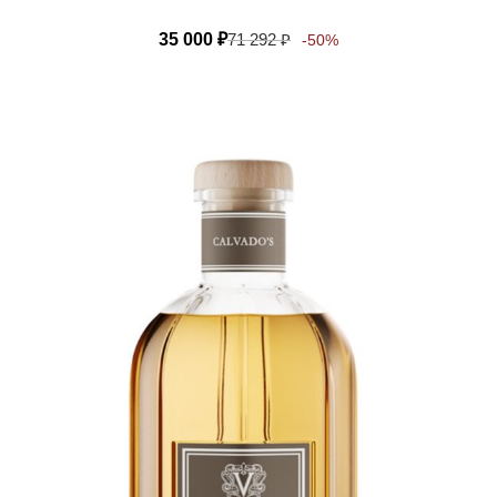
35 000
₽
71 292
₽
-50%