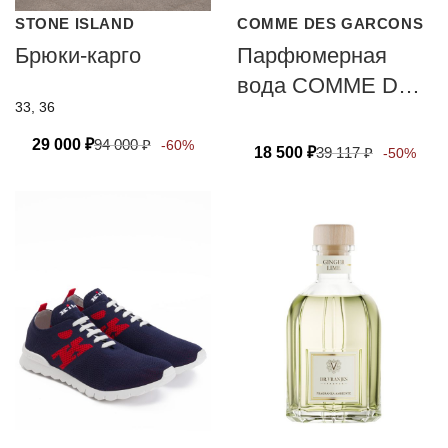
STONE ISLAND
COMME DES GARCONS
Брюки-карго
Парфюмерная
вода COMME DES
33, 36
GARCONS
WONDEROUD
29 000
₽
94 000
₽
-60%
18 500
₽
39 117
₽
-50%