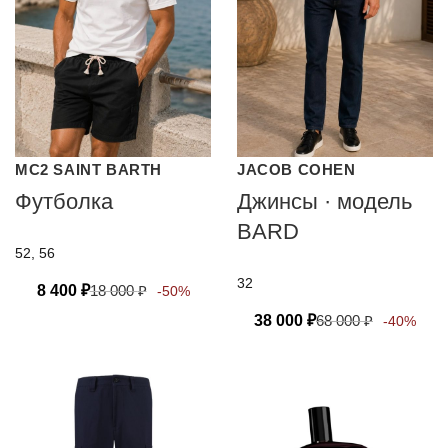
MC2 SAINT BARTH
JACOB COHEN
Футболка
Джинсы · модель
BARD
52, 56
32
8 400
₽
18 000
₽
-50%
38 000
₽
68 000
₽
-40%