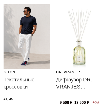
KITON
DR. VRANJES
Текстильные
Диффузор DR.
кроссовки
VRANJES
FIRENZE GINGER
41, 45
LIME
9 500
₽
–
13 500
₽
-60%