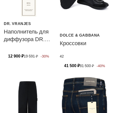
DR. VRANJES
Наполнитель для
DOLCE & GABBANA
диффузора DR.
Кроссовки
VRANJES
FIRENZE FUOCO
12 900
₽
19 591
₽
42
-30%
41 500
₽
81 500
₽
-40%