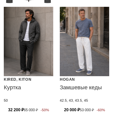
KIRED, KITON
HOGAN
Куртка
Замшевые кеды
50
42.5, 43, 43.5, 45
32 200
₽
65 000
₽
20 000
₽
53 000
₽
-50%
-60%