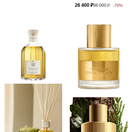
26 400
₽
88 000
₽
-70%