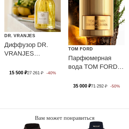
DR. VRANJES
Диффузор DR.
TOM FORD
VRANJES
Парфюмерная
FIRENZE
вода TOM FORD
CHINOTTO PEPE
15 500
₽
27 261
₽
-40%
COSTA AZZURRA
35 000
₽
71 292
₽
-50%
Вам может понравиться