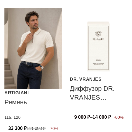
DR. VRANJES
Диффузор DR.
ARTIGIANI
VRANJES
Ремень
FIRENZE TERRA
9 000
₽
–
14 000
₽
115, 120
-60%
33 300
₽
111 000
₽
-70%