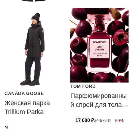
TOM FORD
CANADA GOOSE
Парфюмированны
Женская парка
й спрей для тела
Trillium Parka
TOM FORD LOST
17 000
₽
34 671
₽
-50%
CHERRY 150ML
M