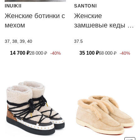
INUIKII
SANTONI
Женские ботинки с
Женские
мехом
замшевые кеды с
мехом Santoni
37, 38, 39, 40
37.5
14 700
₽
28 000
₽
35 100
₽
68 000
₽
-40%
-40%