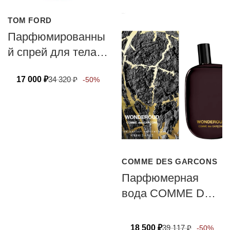
TOM FORD
Парфюмированны
й спрей для тела
TOM FORD ROSE
17 000
₽
34 320
₽
-50%
PRICK 150 мл
COMME DES GARCONS
Парфюмерная
вода COMME DES
GARCONS
WONDEROUD
18 500
₽
39 117
₽
-50%