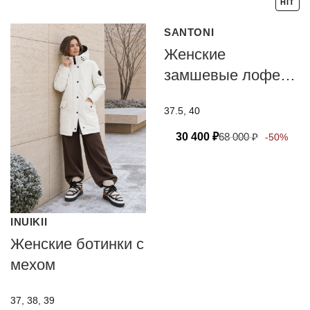
HIT
SANTONI
Женские
замшевые лоферы
с мехом Santoni
37.5, 40
30 400
₽
68 000
₽
-50%
INUIKII
Женские ботинки с
мехом
37, 38, 39