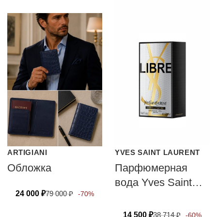
ARTIGIANI
YVES SAINT LAURENT
Обложка
Парфюмерная
вода Yves Saint
24 000
₽
79 000
₽
-70%
Laurent LIBRE
ABSOLU PLATINE
14 500
₽
38 714
₽
-60%