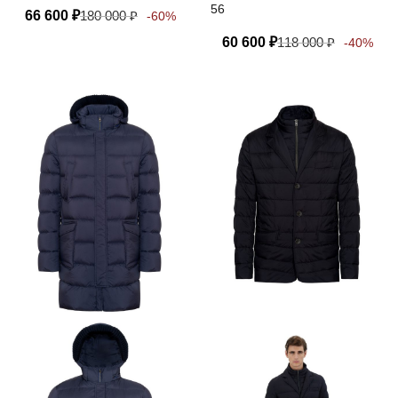
56
66 600
₽
180 000
₽
-60%
60 600
₽
118 000
₽
-40%