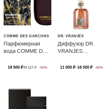
COMME DES GARCONS
DR. VRANJES
Парфюмерная
Диффузор DR.
вода COMME DES
VRANJES
GARCONS
FIRENZE BELLINI
WONDEROUD
18 500
₽
39 117
₽
11 000
₽
–
16 500
₽
-50%
-60%