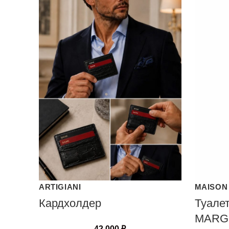
ARTIGIANI
MAISON
Кардхолдер
Туале
MARG
42 000
₽