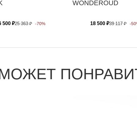
K
WONDEROUD
6 500
₽
25 363
₽
18 500
₽
39 117
₽
-70%
-5
 МОЖЕТ ПОНРАВИ