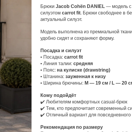
Брюки
Jacob Cohën
DANIEL
— модель с
силуэтом
carrot fit
. Брюки свободнее в б
актуальный силуэт.
Модель выполнена из премиальной ткани
удобно сидят и сохраняют форму.
Посадка и силуэт
• Посадка:
carrot fit
• Линия талии:
средняя
• Пояс:
на кулиске (drawstring)
• Штанина:
зауженная к низу
• Ширина брючины:
M — 19 см / L — 20 с
Кому подойдёт
✔️ Любителям комфортных casual-брюк
✔️ Тем, кто предпочитает современный с
✔️ Отличный вариант для повседневного 
Рекомендация по размеру