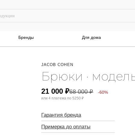
Бренды
Для дома
JACOB COHEN
Брюки · модел
21 000
₽
68 000
₽
-60%
или 4 платежа по
5250 ₽
Гарантия бренда
Примерка до оплаты