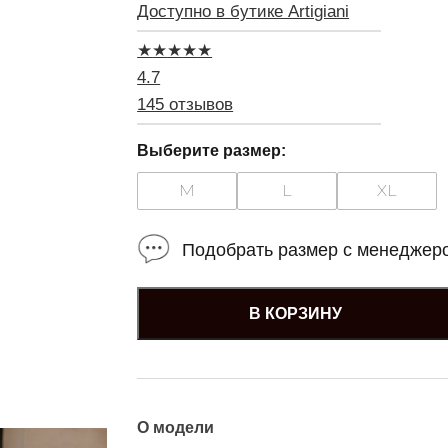
Доступно в бутике Artigiani
★
★
★
★
★
4.7
145 отзывов
Выберите размер:
M
L
XL
Подобрать размер с менеджер
В КОРЗИНУ
О модели