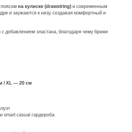
 поясом
на кулиске (drawstring)
и современным
едре и заужаются к низу, создавая комфортный и
 с добавлением эластана, благодаря чему брюки
м / XL — 20 см
илуэт
и smart casual гардероба