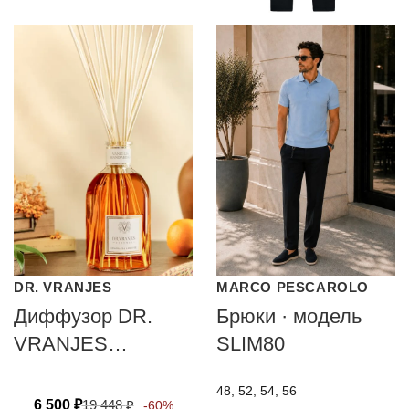
DR. VRANJES
MARCO PESCAROLO
Диффузор DR.
Брюки · модель
VRANJES
SLIM80
FIRENZE
48, 52, 54, 56
VANIGLIA
6 500
₽
19 448
₽
-60%