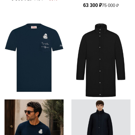
MANDARINO
63 300
₽
75 000
₽