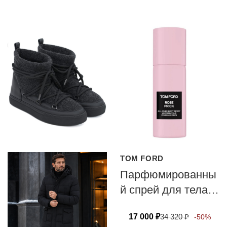
TOM FORD
Парфюмированны
й спрей для тела
TOM FORD ROSE
17 000
₽
34 320
₽
-50%
PRICK 150 мл