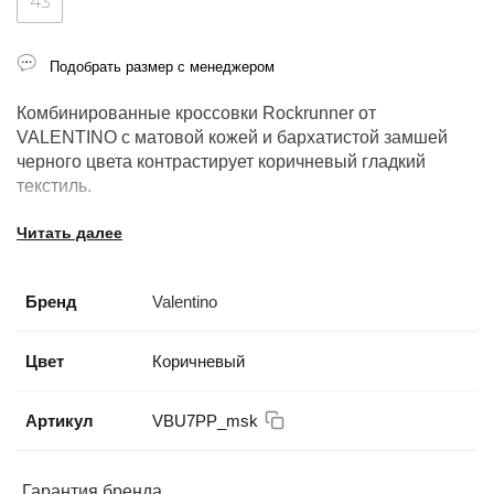
43
Подобрать размер с менеджером
Комбинированные кроссовки Rockrunner от
VALENTINO с матовой кожей и бархатистой замшей
черного цвета контрастирует коричневый гладкий
текстиль.
Состав: кожа: 100%; Подошва-полимер: 100%;
Читать далее
Подкладка-текстиль: 100%; Стелька-текстиль: 100%;
Отделка-текстиль: 100%;
Бренд
Valentino
100% оригинал.
Цвет
Коричневый
Производство: Италия.
Артикул
VBU7PP_msk
Гарантия бренда