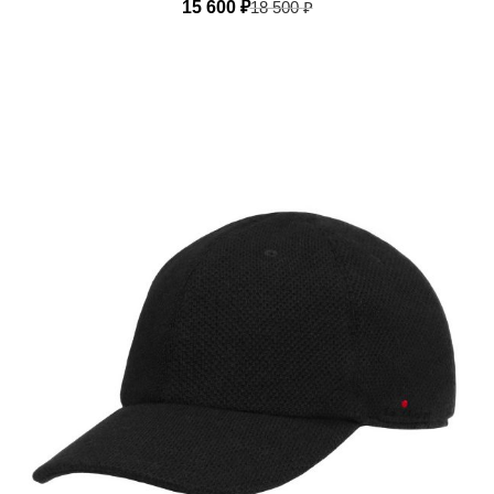
15 600
₽
18 500
₽