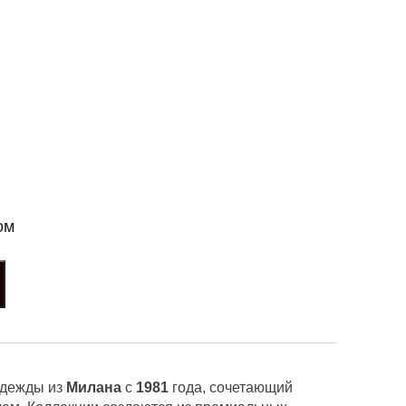
ом
одежды из
Милана
с
1981
года, сочетающий