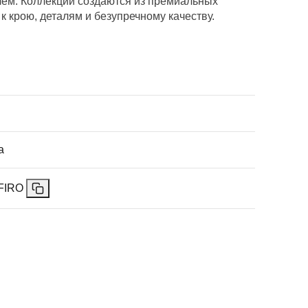
лем. Коллекции создаются из премиальных
к крою, деталям и безупречному качеству.
а
FFIRO