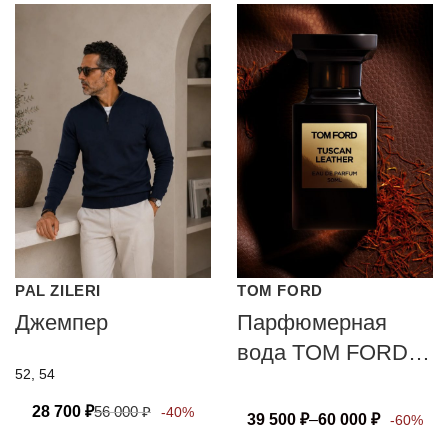
PAL ZILERI
TOM FORD
Джемпер
Парфюмерная
вода TOM FORD
52, 54
TUSCAN
LEATHER
28 700
₽
56 000
₽
-40%
39 500
₽
–
60 000
₽
-60%