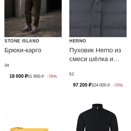
STONE ISLAND
HERNO
Брюки-карго
Пуховик Herno из
смеси шёлка и
34
кашемира
52
18 000
₽
61 900
₽
-70%
97 200
₽
324 000
₽
-70%