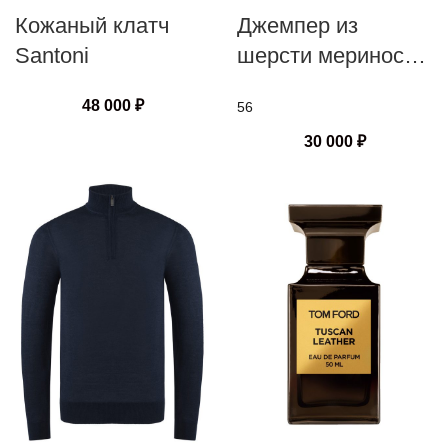
Кожаный клатч
Джемпер из
Santoni
шерсти мериноса
со стойкой от
48 000
₽
56
Artigiani
30 000
₽