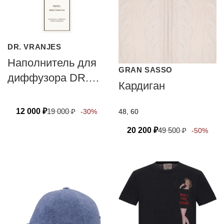
DR. VRANJES
Наполнитель для
GRAN SASSO
диффузора DR.
Кардиган
VRANJES
FIRENZE ROSA
12 000
₽
19 000
₽
48, 60
-30%
TABACCO
20 200
₽
49 500
₽
-50%