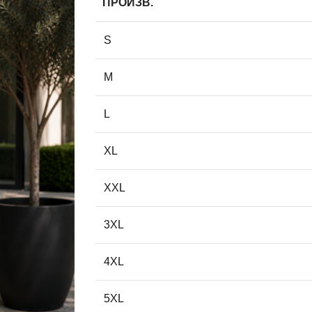
ПРОИЗВ.
S
M
L
XL
XXL
3XL
4XL
5XL