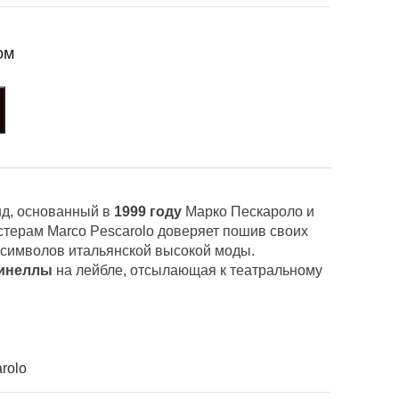
ом
д, основанный в
1999 году
Марко Пескароло и
стерам Marco Pescarolo доверяет пошив своих
 символов итальянской высокой моды.
инеллы
на лейбле, отсылающая к театральному
rolo