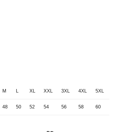
M
L
XL
XXL
3XL
4XL
5XL
48
50
52
54
56
58
60