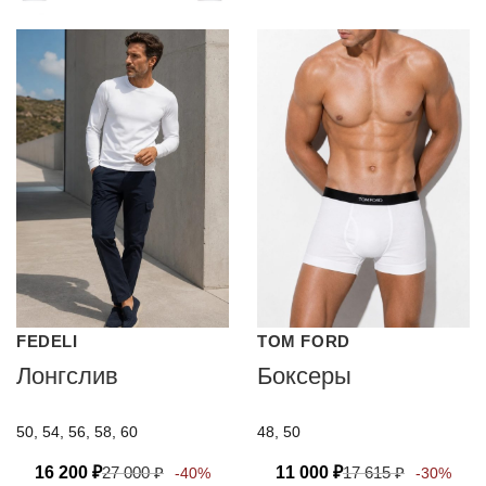
FEDELI
TOM FORD
Лонгслив
Боксеры
50, 54, 56, 58, 60
48, 50
16 200
₽
27 000
₽
11 000
₽
17 615
₽
-40%
-30%