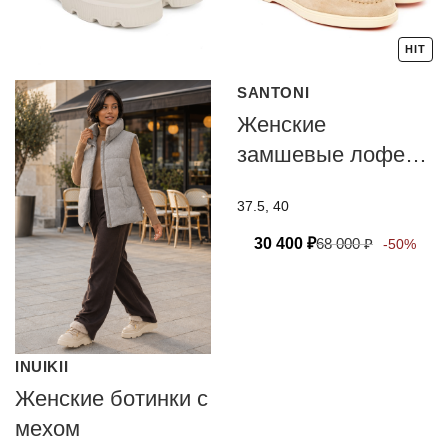
HIT
SANTONI
Женские
замшевые лоферы
с мехом Santoni
37.5, 40
30 400
₽
68 000
₽
-50%
INUIKII
Женские ботинки с
мехом