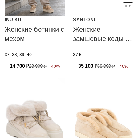
HIT
INUIKII
SANTONI
Женские ботинки с
Женские
мехом
замшевые кеды с
мехом Santoni
37, 38, 39, 40
37.5
14 700
₽
28 000
₽
35 100
₽
68 000
₽
-40%
-40%