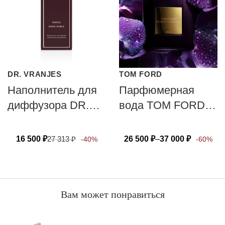
DR. VRANJES
TOM FORD
Наполнитель для
Парфюмерная
диффузора DR.
вода TOM FORD
VRANJES
VELVET ORCHID
FIRENZE ROSSO
16 500
₽
27 313
₽
26 500
₽
–
37 000
₽
-40%
-60%
NOBILE
Вам может понравиться