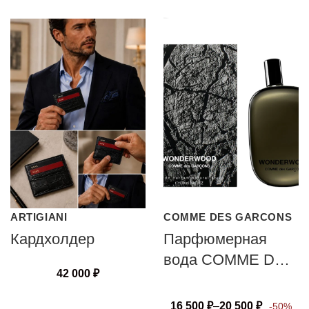
ARTIGIANI
COMME DES GARCONS
Кардхолдер
Парфюмерная
вода COMME DES
42 000
₽
GARCONS
WONDERWOOD
16 500
₽
–
20 500
₽
-50%