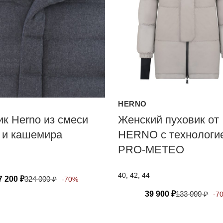
HERNO
к Herno из смеси
Женский пуховик от
 и кашемира
HERNO с технологи
PRO-METEO
40, 42, 44
7 200
₽
324 000
₽
-70%
39 900
₽
133 000
₽
-7