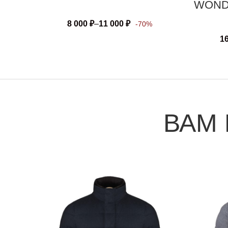
WON
8 000
₽
–
11 000
₽
-70%
1
ВАМ