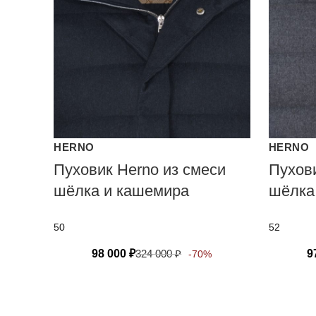
HERNO
HERNO
Пуховик Herno из смеси
Пухови
шёлка и кашемира
шёлка
50
52
98 000
₽
324 000
₽
9
-70%