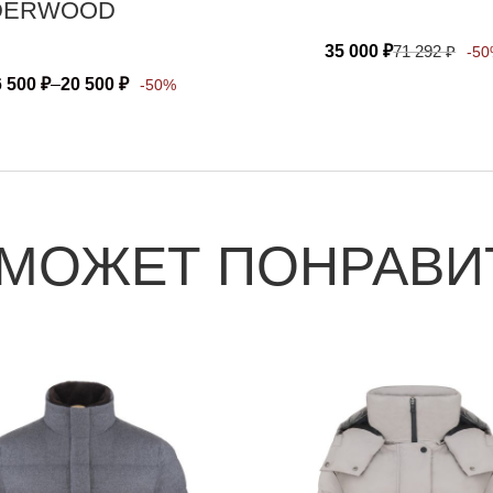
DERWOOD
35 000
₽
71 292
₽
-5
6 500
₽
–
20 500
₽
-50%
 МОЖЕТ ПОНРАВИ