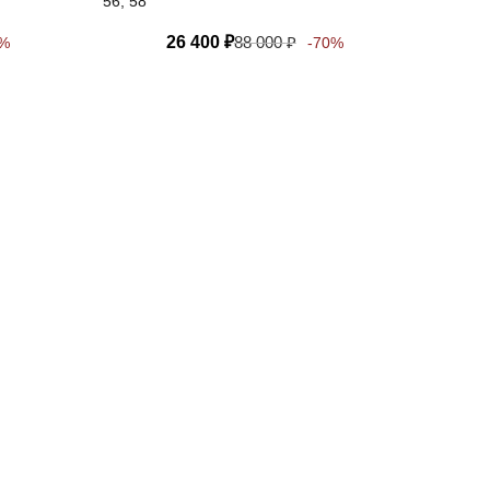
56, 58
26 400
₽
88 000
₽
0%
-70%