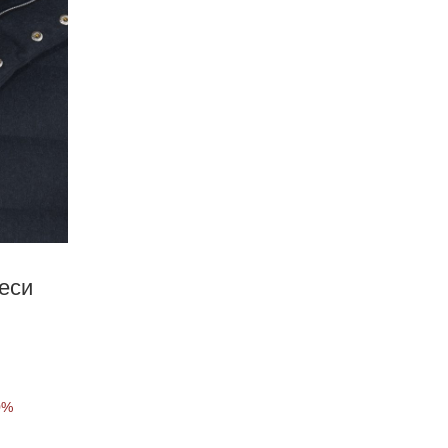
еси
0%