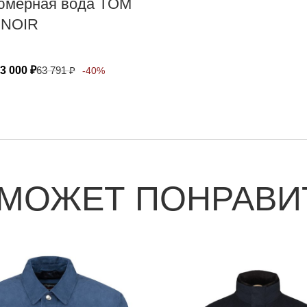
мерная вода TOM
 NOIR
3 000
₽
63 791
₽
-40%
 МОЖЕТ ПОНРАВИ