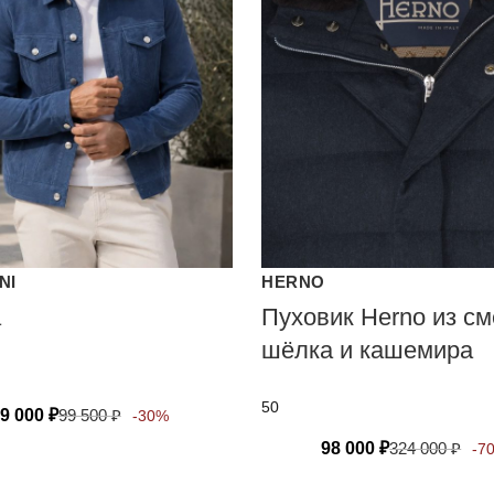
NI
HERNO
а
Пуховик Herno из см
шёлка и кашемира
50
9 000
₽
99 500
₽
-30%
98 000
₽
324 000
₽
-7