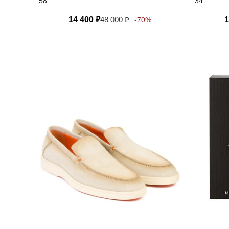
58
34
14 400
₽
48 000
₽
1
-70%