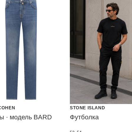
COHEN
STONE ISLAND
ы · модель BARD
Футболка