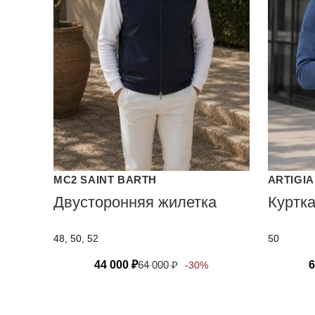
MC2 SAINT BARTH
ARTIGIA
Двусторонняя жилетка
Куртк
48, 50, 52
50
44 000
₽
64 000
₽
6
-30%