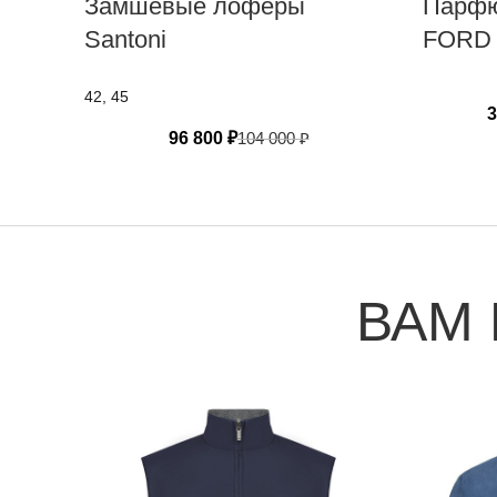
Замшевые лоферы
Парфю
Santoni
FORD
42, 45
3
96 800
₽
104 000
₽
ВАМ