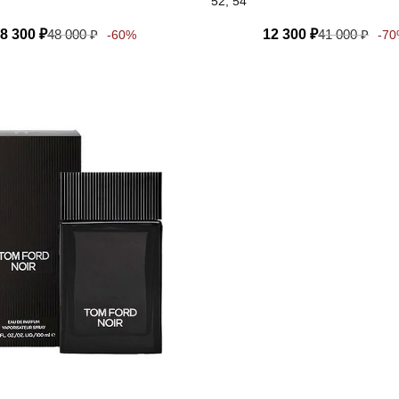
52, 54
8 300
₽
48 000
₽
12 300
₽
41 000
₽
-60%
-7