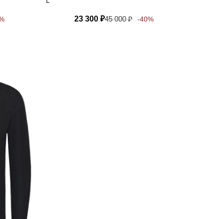
L
23 300
₽
45 000
₽
0%
-40%