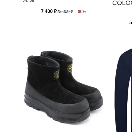
54, 56
COLO
7 400
₽
23 000
₽
-60%
5