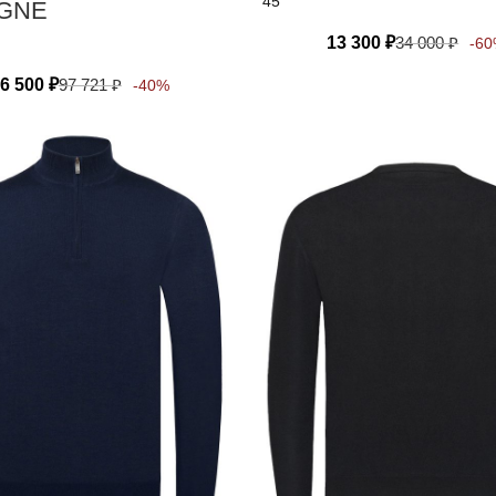
45
GNE
13 300
₽
34 000
₽
-6
6 500
₽
97 721
₽
-40%