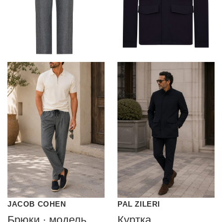
JACOB COHEN
PAL ZILERI
Брюки · модель
Куртка