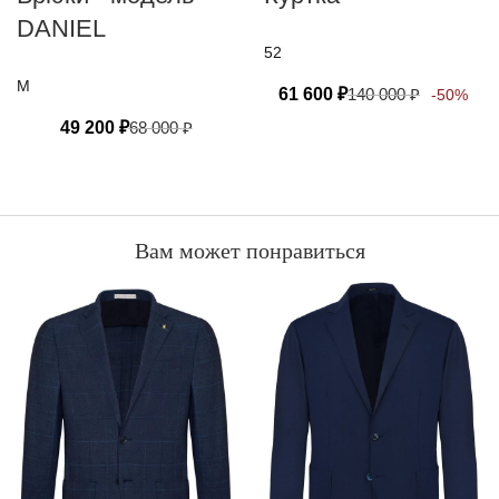
DANIEL
52
M
61 600
₽
140 000
₽
-50%
49 200
₽
68 000
₽
Вам может понравиться